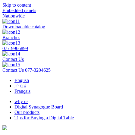
Skip to content
Embedded panels
Nationwide
Downloadable catalog
Branches
077-9966899
Contact Us
Contact Us
077-3204625
English
עברית
Français
why us
Digital Synagogue Board
Our products
Tips for Buying a Digital Table