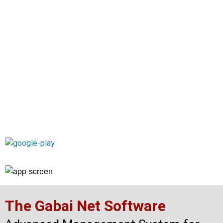
for the Digital Synagogue
Boards
The Mobile App allows you to view and Manage the
digital display and your Synagogue from the comfort
of your mobile phone
More Details
Download
The Gabai Net Software