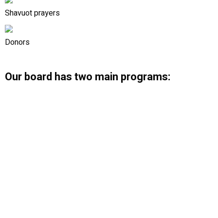
Shavuot prayers
Donors
Our board has two main programs:
Cadres numériques pour la
synagogue
Notre conseil de synagogue numérique propose une
sélection de cadres avec des cadres en verre
commémoratif, en bois massif et personnalisés.