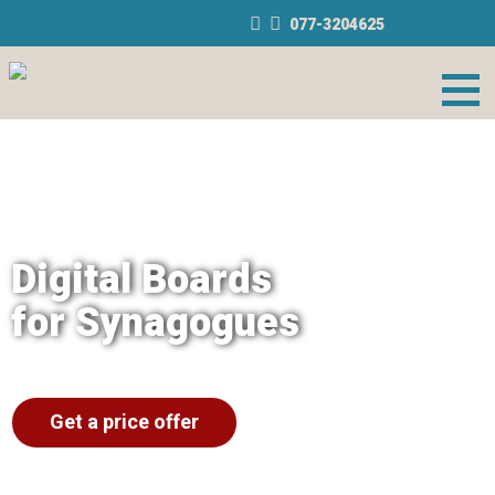
Skip
077-3204625
to
content
Digital Boards
for Synagogues
Get a price offer