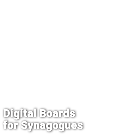
Digital Boards
for Synagogues