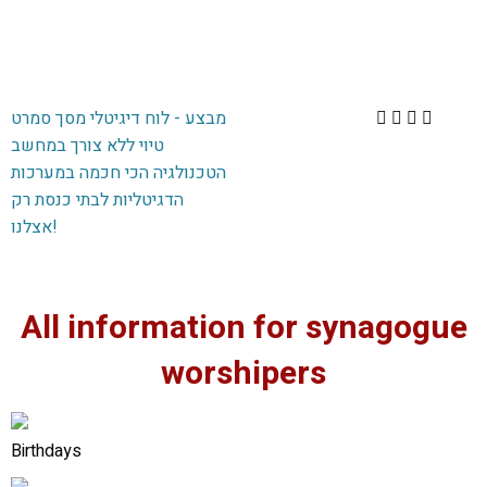
מבצע - לוח דיגיטלי מסך סמרט
טיוי ללא צורך במחשב
הטכנולגיה הכי חכמה במערכות
הדגיטליות לבתי כנסת רק
אצלנו!
All information for synagogue
worshipers
Birthdays