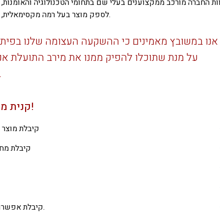
ות החברה מורכב ממקצוענים בעלי שם בתחומי הטכנולוגיה והאומנות, 
לספק מוצר בעל רמה מקסימאלית, לשביעות רצונכם ובהתאמה מלאה להלכה היהודית.
אנו במשובץ מאמינים כי ההשקעה העצומה שלנו בפיתו
על מנת שתוכלו להפיק ממנו את מירב התועלת אנ
שירות אדיב ומקצועי ג
קנית מוצר של משובץ? ביצעת רכישה חכמה!
קיבלת מוצר 
קיבלת מחי
קיבלת אפשרות להתאמה אישית מושלמת לבית הכנסת שלך.