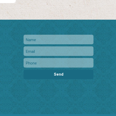
Name
Email
phone
Send