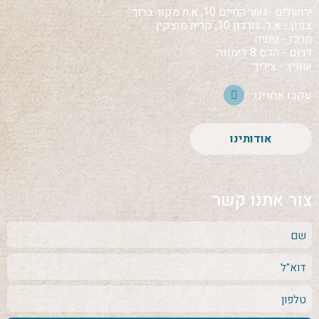
ירושלים -גשר החיים 10, א.ת מקור ברוך
צפון - א.ד. גורדון 10, קרית מוצקין
מרכז - נתניה
דרום - הדס 8 דימונה
שוויץ - ציריך
עקבו אחרינו
אודותינו
צור אתנו קשר
שם
דוא"ל
phone