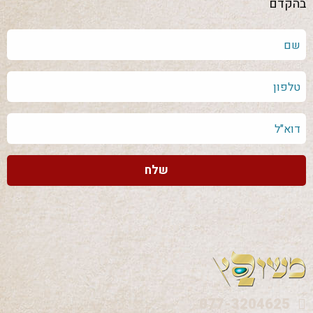
בהקדם
שם
טלפון
דוא"ל
שלח
077-3204625